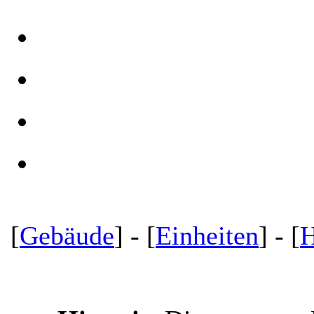
[
Gebäude
] - [
Einheiten
] - [
H