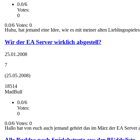
0.0/6
Votes:
0
0.0/6 Votes: 0
Huhu, hat jemand eine Idee, wie es mit meiner alten Lieblingsspiele
Wir der EA Server wirklich abgestell?
25.01.2008
7
(25.05.2008)
18514
MadBull
0.0/6
Votes:
0
0.0/6 Votes: 0
Hallo hat von euch auch jemand gehört das im März der EA Server a
Alle Buddys nach Spielabsturtz aus der BUddyliste ..