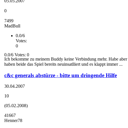
05.05.2007
0
7499
MadBull
0.0/6
Votes:
0
0.0/6 Votes: 0
Ich bekomme zu meinem Buddy keine Verbindung mehr. Habe aber he
haben beide das Spiel bereits neuinsatlliert und es klappt immer ...
c&c generals abstürze - bitte um dringende Hilfe
30.04.2007
10
(05.02.2008)
41667
Henner78