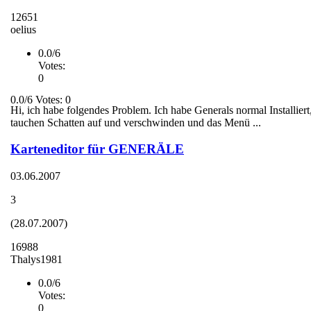
12651
oelius
0.0/6
Votes:
0
0.0/6 Votes: 0
Hi, ich habe folgendes Problem. Ich habe Generals normal Installier
tauchen Schatten auf und verschwinden und das Menü ...
Karteneditor für GENERÄLE
03.06.2007
3
(28.07.2007)
16988
Thalys1981
0.0/6
Votes:
0