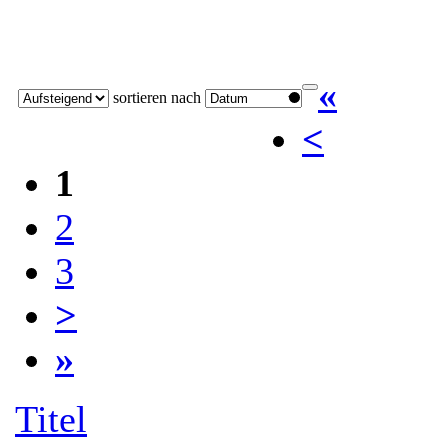
«
sortieren nach
<
1
2
3
>
»
Titel