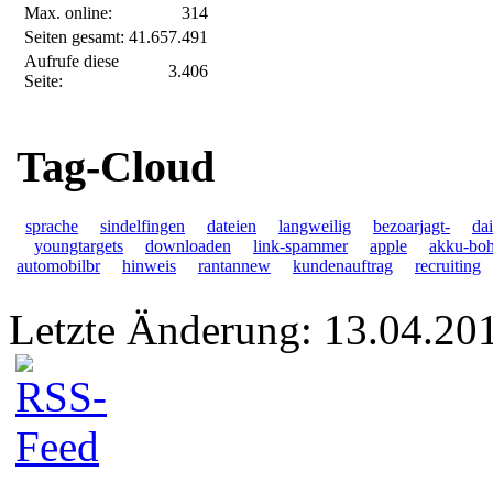
Max. online:
314
Seiten gesamt:
41.657.491
Aufrufe diese
3.406
Seite:
Tag-Cloud
sprache
sindelfingen
dateien
langweilig
bezoarjagt-
da
youngtargets
downloaden
link-spammer
apple
akku-bo
automobilbr
hinweis
rantannew
kundenauftrag
recruiting
Letzte Änderung: 13.04.20