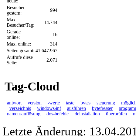
heute:
Besucher
994
gestern:
Max.
14.744
Besucher/Tag:
Gerade
16
online:
Max. online:
314
Seiten gesamt:
41.647.967
Aufrufe diese
2.071
Seite:
Tag-Cloud
antwort
version
-werte
taste
bytes
steuerung
möglich
verzeichnis
windows\inf
ausführen
bytefresser
program
namensauflösung
dos-befehle
deinstallation
überprüfen
m
Letzte Änderung: 13.04.20