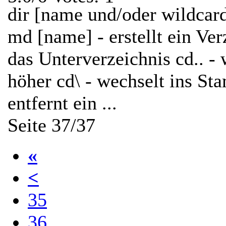
dir [name und/oder wildcard]
md [name] - erstellt ein Ver
das Unterverzeichnis cd.. -
höher cd\ - wechselt ins St
entfernt ein ...
Seite 37/37
«
<
35
36