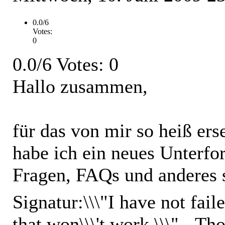
0.0/6
Votes:
0
0.0/6 Votes: 0
Hallo zusammen,
für das von mir so heiß er
habe ich ein neues Unterfor
Fragen, FAQs und anderes 
Signatur:
\\\"I have not fail
that won\\\'t work.\\\" - 