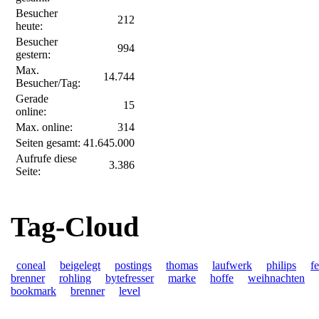
Besucher
212
heute:
Besucher
994
gestern:
Max.
14.744
Besucher/Tag:
Gerade
15
online:
Max. online:
314
Seiten gesamt:
41.645.000
Aufrufe diese
3.386
Seite:
Tag-Cloud
coneal
beigelegt
postings
thomas
laufwerk
philips
fe
brenner
rohling
bytefresser
marke
hoffe
weihnachten
bookmark
brenner
level