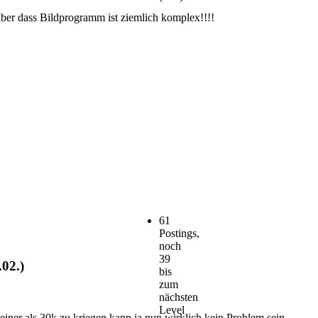
aber dass Bildprogramm ist ziemlich komplex!!!!
61
Postings,
noch
39
.02.)
bis
zum
nächsten
Level
einer als 30k zu kriegen kann ja nun wirklich kein Problem sein...