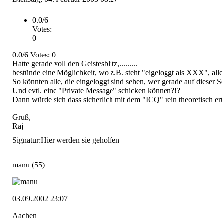
0.0/6
Votes:
0
0.0/6 Votes: 0
Hatte gerade voll den Geistesblitz,.........
bestünde eine Möglichkeit, wo z.B. steht "eigeloggt als XXX", alle
So könnten alle, die eingeloggt sind sehen, wer gerade auf dieser Sei
Und evtl. eine "Private Message" schicken können?!?
Dann würde sich dass sicherlich mit dem "ICQ" rein theoretisch e
Gruß,
Raj
Signatur:
Hier werden sie geholfen
manu
(55)
03.09.2002 23:07
Aachen