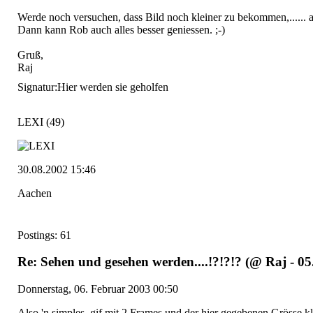
Werde noch versuchen, dass Bild noch kleiner zu bekommen,...... 
Dann kann Rob auch alles besser geniessen. ;-)
Gruß,
Raj
Signatur:
Hier werden sie geholfen
LEXI
(49)
30.08.2002 15:46
Aachen
Postings: 61
Re: Sehen und gesehen werden....!?!?!? (@ Raj - 05
Donnerstag, 06. Februar 2003 00:50
Also 'n simples .gif mit 2 Frames und der hier gegebenen Grösse kl