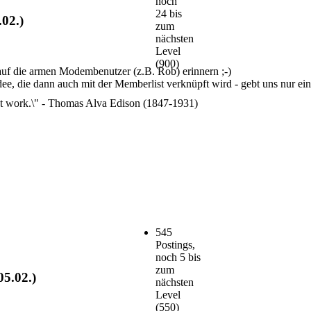
noch
24 bis
.02.)
zum
nächsten
Level
(900)
 auf die armen Modembenutzer (z.B. Rob) erinnern ;-)
Idee, die dann auch mit der Memberlist verknüpft wird - gebt uns nur ein
n\'t work.\" - Thomas Alva Edison (1847-1931)
545
Postings,
noch 5 bis
zum
05.02.)
nächsten
Level
(550)