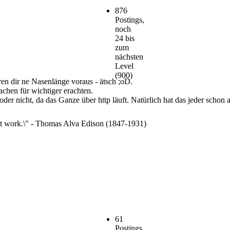
876
Postings,
noch
24 bis
zum
nächsten
Level
(900)
en dir ne Nasenlänge voraus - ätsch ;oD.
achen für wichtiger erachten.
 oder nicht, da das Ganze über http läuft. Natürlich hat das jeder schon a
n\'t work.\" - Thomas Alva Edison (1847-1931)
61
Postings,