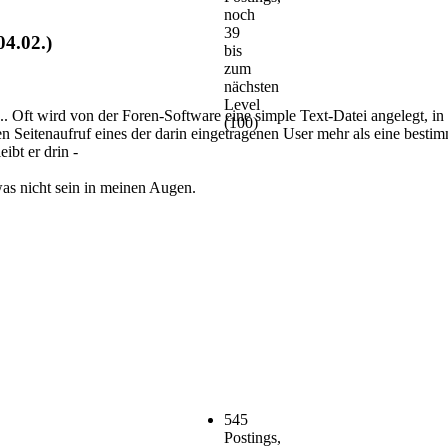
noch
39
04.02.)
bis
zum
nächsten
Level
n... Oft wird von der Foren-Software eine simple Text-Datei angelegt, in
(100)
en Seitenaufruf eines der darin eingetragenen User mehr als eine besti
ibt er drin -
as nicht sein in meinen Augen.
545
Postings,