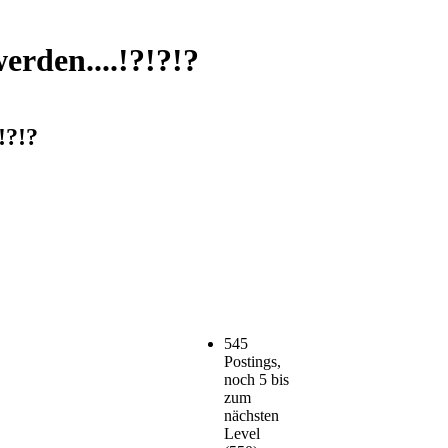
erden....!?!?!?
!?!?
545
Postings,
noch 5 bis
zum
nächsten
Level