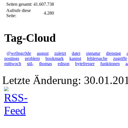
Seiten gesamt:
41.607.738
Aufrufe diese
4.280
Seite:
Tag-Cloud
@wr0ngc0de
august
zuletzt
datei
signatur
dienstag
postings
problem
bookmark
kannst
fehlersuche
zugriffe
mittwoch
stil-
thomas
edison
bytefresser
funktionen
a
Letzte Änderung: 30.01.20