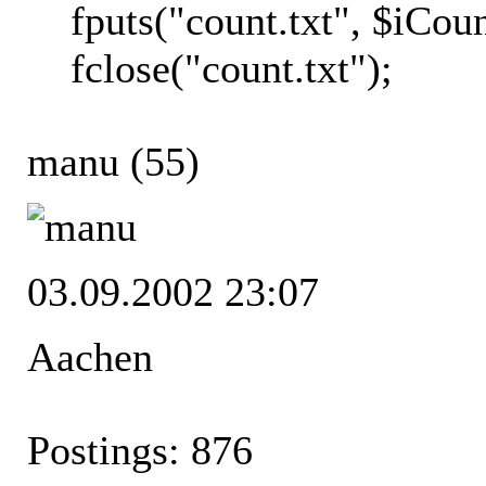
fputs("count.txt", $iCoun
fclose("count.txt");
manu
(55)
03.09.2002 23:07
Aachen
Postings: 876