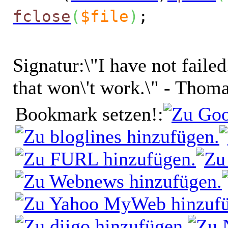
fclose
(
$file
)
;
Signatur:
\"I have not faile
that won\'t work.\" - Thom
Bookmark setzen!: