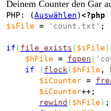
Deinem Counter den Gar a
PHP: (
Auswählen
)
<?php
$sFile
=
'count.txt'
;
if
(
file_exists
(
$sFile
)
$hFile
=
fopen
(
'co
if
(
flock
(
$hFile
, 
$iCounter
=
fre
$iCounter
++;
rewind
(
$hFile
)
;