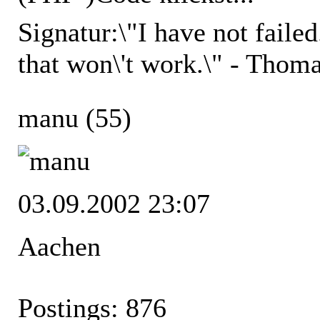
Signatur:
\"I have not faile
that won\'t work.\" - Thom
manu
(55)
03.09.2002 23:07
Aachen
Postings: 876