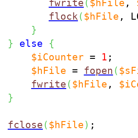
fwrite
(
$hFile
,
flock
(
$hFile
, L
}
}
else
{
$iCounter
=
1
;
$hFile
=
fopen
(
$sF
fwrite
(
$hFile
,
$iC
}
fclose
(
$hFile
)
;