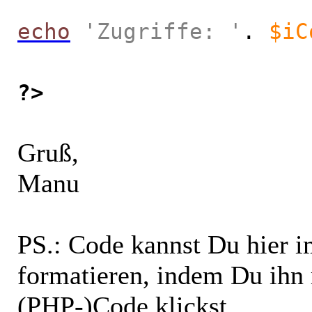
echo
'Zugriffe: '
.
$iC
?>
Gruß,
Manu
PS.: Code kannst Du hier i
formatieren, indem Du ihn 
(PHP-)Code klickst...