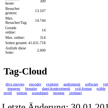
309
heute:
Besucher
13.107
gestern:
Max.
14.744
Besucher/Tag:
Gerade
14
online:
Max. online:
314
Seiten gesamt:
41.631.718
Aufrufe diese
2.609
Seite:
Tag-Cloud
divx-movies
encoder
explorer
audiomenü
software
vir
tmpgenc
benutze
datei-kontextmenü
vcd-format
wähle
profil
eintrag
sounddatei
montag
zieldatei
Letzte Änderung: 30.01.20