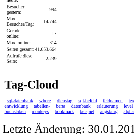
heute:
Besucher
994
gestern:
Max.
14.744
Besucher/Tag:
Gerade
17
online:
Max. online:
314
Seiten gesamt:
41.653.664
Aufrufe diese
2.239
Seite:
Tag-Cloud
sql-datenbank
where
dienstag
sql-befehl
feldnamen
tex
entwicklung
tabellen-
berta
datenbank
erläuterung
level
buchstaben
monkeys
bookmark
beispiel
augsburg
alpha
Letzte Änderung: 30.01.20